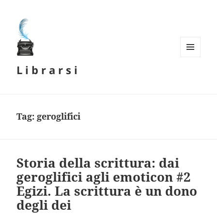
MENU
L i b r a r s i
E
WIDGET
Tag:
geroglifici
Storia della scrittura: dai
geroglifici agli emoticon #2
Egizi. La scrittura è un dono
degli dei