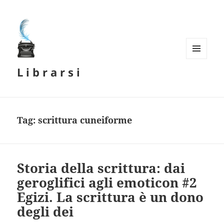
MENU
L i b r a r s i
E
WIDGET
Tag:
scrittura cuneiforme
Storia della scrittura: dai
geroglifici agli emoticon #2
Egizi. La scrittura è un dono
degli dei