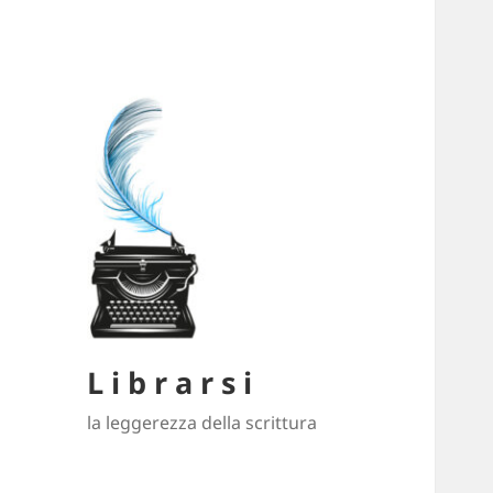
L i b r a r s i
la leggerezza della scrittura