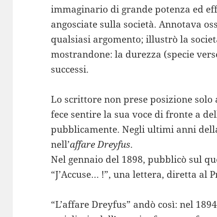
immaginario di grande potenza ed ef
angosciate sulla società. Annotava o
qualsiasi argomento; illustrò la soci
mostrandone: la durezza (specie verso 
successi.
Lo scrittore non prese posizione solo
fece sentire la sua voce di fronte a del
pubblicamente. Negli ultimi anni della
nell’
affare Dreyfus
.
Nel gennaio del 1898, pubblicò sul q
“J’Accuse… !”, una lettera, diretta al 
“L’affare Dreyfus” andò così: nel 189