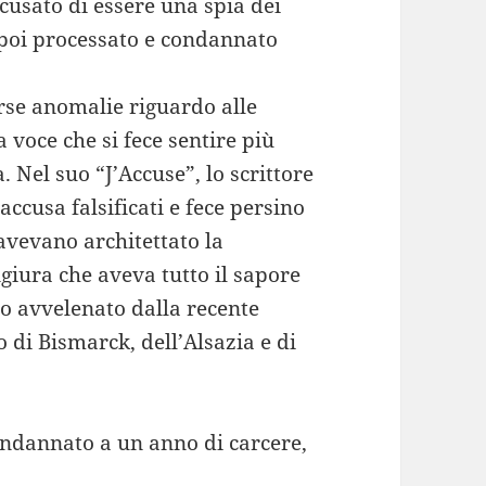
accusato di essere una spia dei
 poi processato e condannato
erse anomalie riguardo alle
a voce che si fece sentire più
a. Nel suo “J’Accuse”, lo scrittore
ccusa falsificati e fece persino
e avevano architettato la
giura che aveva tutto il sapore
co avvelenato dalla recente
 di Bismarck, dell’Alsazia e di
condannato a un anno di carcere,