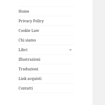
Home
Privacy Policy
Cookie Law
Chi siamo
apri
Libri
i
menù
Illustrazioni
child
Traduzioni
Link acquisti
Contatti