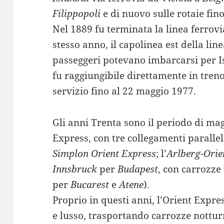
Filippopoli
e di nuovo sulle rotaie fino
Nel 1889 fu terminata la linea ferrovia
stesso anno, il capolinea est della li
passeggeri potevano imbarcarsi per Is
fu raggiungibile direttamente in treno
servizio fino al 22 maggio 1977.
Gli anni Trenta sono il periodo di mag
Express, con tre collegamenti paralleli 
Simplon Orient Express
; l’
Arlberg-Orie
Innsbruck
per
Budapest
, con carrozze
per
Bucarest
e
Atene
).
Proprio in questi anni, l’Orient Expr
e lusso, trasportando carrozze nottu