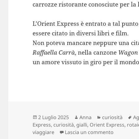
carrozze ristorante conosciute per la 
L’Orient Express è entrato a tal pun
essere citato in diversi libri e film.
Non poteva mancare neppure una cita
Raffaella Carrà
, nella canzone
Wagon 
un amore vissuto in giro per il mond
Scritto
Autore
Categorie
Ta
2 Luglio 2025
Anna
curiosità
Ag
il
Express
,
curiosità
,
gialli
,
Orient Express
,
rotai
su Sì, viag
viaggiare
Lascia un commento