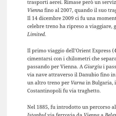
trasporti aerei. Rimase però un servi
Vienna
fino al 2007, quando il suo tra
Il 14 dicembre 2009 ci fu una momenta
celebre treno ha ripreso a viaggiare, 
Limited
.
Il primo viaggio dell’Orient Express (
cimentarsi con i chilometri che sepa
passando per Vienna. A
Giurgiu
i pas
via nave attraverso il Danubio fino i
un altro treno per
Varna
in Bulgaria, 
Costantinopoli fu via traghetto.
Nel 1885, fu introdotto un percorso a
Istanbul
via ferrovia da
Vienna
a
Belg