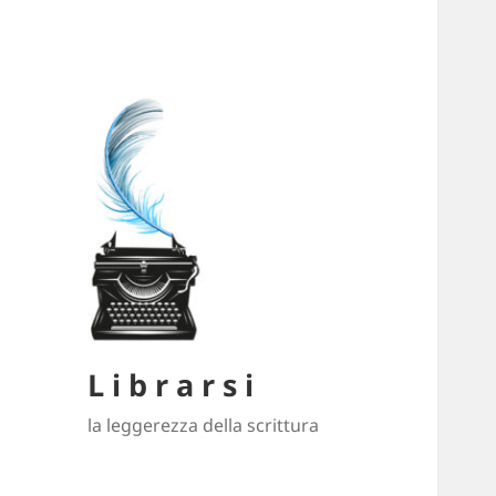
L i b r a r s i
la leggerezza della scrittura