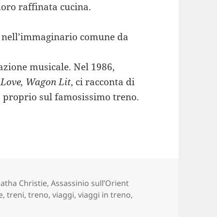
loro raffinata cucina.
to nell’immaginario comune da
zione musicale. Nel 1986,
Love, Wagon Lit
, ci racconta di
o proprio sul famosissimo treno.
g
atha Christie
,
Assassinio sull’Orient
e
,
treni
,
treno
,
viaggi
,
viaggi in treno
,
giare, ma sull’Orient Express