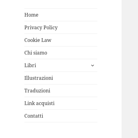
Home
Privacy Policy
Cookie Law
Chi siamo
apri
Libri
i
menù
Illustrazioni
child
Traduzioni
Link acquisti
Contatti