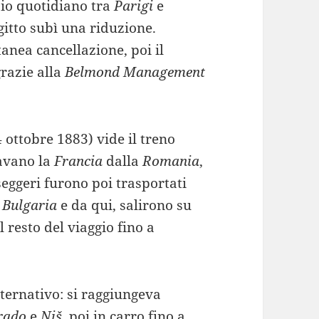
zio quotidiano tra
Parigi
e
gitto subì una riduzione.
nea cancellazione, poi il
grazie alla
Belmond Management
4 ottobre 1883) vide il treno
ravano la
Francia
dalla
Romania
,
seggeri furono poi trasportati
n
Bulgaria
e da qui, salirono su
il resto del viaggio fino a
lternativo: si raggiungeva
rado
e
Niš
, poi in carro fino a