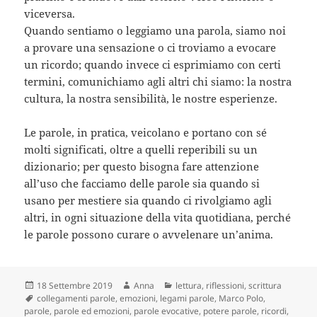
viceversa.
Quando sentiamo o leggiamo una parola, siamo noi
a provare una sensazione o ci troviamo a evocare
un ricordo; quando invece ci esprimiamo con certi
termini, comunichiamo agli altri chi siamo: la nostra
cultura, la nostra sensibilità, le nostre esperienze.
Le parole, in pratica, veicolano e portano con sé
molti significati, oltre a quelli reperibili su un
dizionario; per questo bisogna fare attenzione
all’uso che facciamo delle parole sia quando si
usano per mestiere sia quando ci rivolgiamo agli
altri, in ogni situazione della vita quotidiana, perché
le parole possono curare o avvelenare un’anima.
Scritto
Autore
Categorie
18 Settembre 2019
Anna
lettura
,
riflessioni
,
scrittura
il
Tag
collegamenti parole
,
emozioni
,
legami parole
,
Marco Polo
,
parole
,
parole ed emozioni
,
parole evocative
,
potere parole
,
ricordi
,