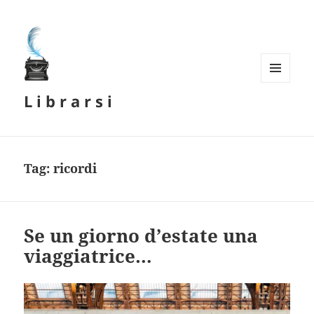
MENU
L i b r a r s i
E
WIDGET
Tag:
ricordi
Se un giorno d’estate una
viaggiatrice…