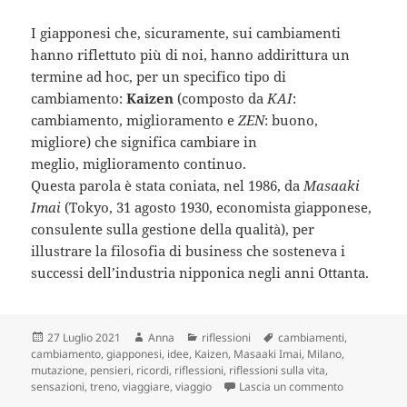
I giapponesi che, sicuramente, sui cambiamenti
hanno riflettuto più di noi, hanno addirittura un
termine ad hoc, per un specifico tipo di
cambiamento:
Kaizen
(composto da
KAI
:
cambiamento, miglioramento e
ZEN
: buono,
migliore) che significa cambiare in
meglio, miglioramento continuo.
Questa parola è stata coniata, nel 1986, da
Masaaki
Imai
(Tokyo, 31 agosto 1930, economista giapponese,
consulente sulla gestione della qualità), per
illustrare la filosofia di business che sosteneva i
successi dell’industria nipponica negli anni Ottanta.
Scritto
Autore
Categorie
Tag
27 Luglio 2021
Anna
riflessioni
cambiamenti
,
il
cambiamento
,
giapponesi
,
idee
,
Kaizen
,
Masaaki Imai
,
Milano
,
mutazione
,
pensieri
,
ricordi
,
riflessioni
,
riflessioni sulla vita
,
su Se un gio
sensazioni
,
treno
,
viaggiare
,
viaggio
Lascia un commento