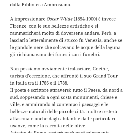
dalla Biblioteca Ambrosiana.
A impressionare
Oscar Wilde
(1854-1900) è invece
Firenze, con le sue bellezze artistiche e si
rammaricherà molto di doversene andare. Però, a
lasciarlo letteralmente di stucco fu Venezia, anche se
le gondole nere che solcavano le acque della laguna
gli richiamavano dei funesti carri funebri.
Non possiamo ovviamente tralasciare, Goethe,
turista d’eccezione, che affrontò il suo Grand Tour
in Italia tra il 1786 e il 1788.
Il poeta e scrittore attraversò tutto il Paese, da nord a
sud, soppesando a ogni sosta monumenti, chiese e
ville, e ammirando al contempo i paesaggi e le
bellezze naturali delle piccole città. Inoltre resterà
affascinato anche dagli abitanti e dalle particolari
usanze, come la raccolta delle olive.
Attratto da Roma, resterà però particolarmente