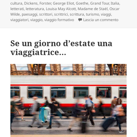
cultura
,
Dickens
,
Forster
,
George Eliot
,
Goethe
,
Grand Tour
,
Italia
,
letterati
,
letteratura
,
Louisa May Alcott
,
Madame de Staël
,
Oscar
Wilde
,
paesaggi
,
scrittori
,
scrittrici
,
scrittura
,
turismo
,
viaggi
,
su Grand To
viaggiatori
,
viaggio
,
viaggio formativo
Lascia un commento
Se un giorno d’estate una
viaggiatrice…