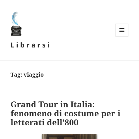
MENU
L i b r a r s i
E
WIDGET
Tag:
viaggio
Grand Tour in Italia:
fenomeno di costume per i
letterati dell’800