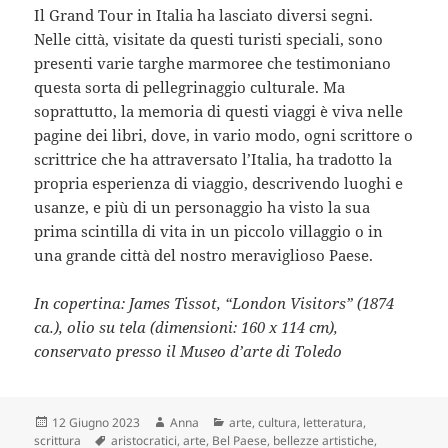
Il Grand Tour in Italia ha lasciato diversi segni.
Nelle città, visitate da questi turisti speciali, sono
presenti varie targhe marmoree che testimoniano
questa sorta di pellegrinaggio culturale. Ma
soprattutto, la memoria di questi viaggi è viva nelle
pagine dei libri, dove, in vario modo, ogni scrittore o
scrittrice che ha attraversato l’Italia, ha tradotto la
propria esperienza di viaggio, descrivendo luoghi e
usanze, e più di un personaggio ha visto la sua
prima scintilla di vita in un piccolo villaggio o in
una grande città del nostro meraviglioso Paese.
In copertina: James Tissot, “London Visitors” (1874
ca.), olio su tela (dimensioni: 160 x 114 cm),
conservato presso il Museo d’arte di Toledo
Scritto
Autore
Categorie
12 Giugno 2023
Anna
arte
,
cultura
,
letteratura
,
il
Tag
scrittura
aristocratici
,
arte
,
Bel Paese
,
bellezze artistiche
,