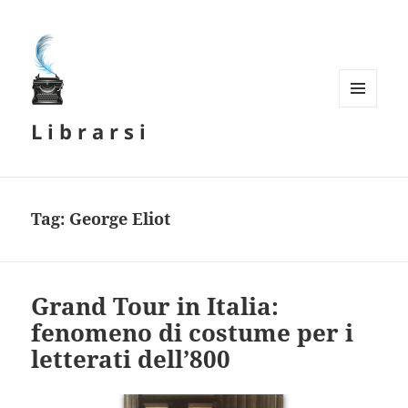
MENU
L i b r a r s i
E
WIDGET
Tag:
George Eliot
Grand Tour in Italia:
fenomeno di costume per i
letterati dell’800