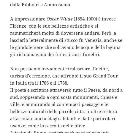
dalla Biblioteca Ambrosiana.
A impressionare
Oscar Wilde
(1854-1900) è invece
Firenze, con le sue bellezze artistiche e si
rammaricherà molto di doversene andare. Però, a
lasciarlo letteralmente di stucco fu Venezia, anche se
le gondole nere che solcavano le acque della laguna
gli richiamavano dei funesti carri funebri.
Non possiamo ovviamente tralasciare, Goethe,
turista d’eccezione, che affrontò il suo Grand Tour
in Italia tra il 1786 e il 1788.
Il poeta e scrittore attraversò tutto il Paese, da nord a
sud, soppesando a ogni sosta monumenti, chiese e
ville, e ammirando al contempo i paesaggi e le
bellezze naturali delle piccole città. Inoltre resterà
affascinato anche dagli abitanti e dalle particolari
usanze, come la raccolta delle olive.
Attratto da Roma, resterà però particolarmente