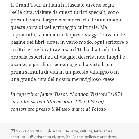
Il Grand Tour in Italia ha lasciato diversi segni.
Nelle città, visitate da questi turisti speciali, sono
presenti varie targhe marmoree che testimoniano
questa sorta di pellegrinaggio culturale. Ma
soprattutto, la memoria di questi viaggi è viva nelle
pagine dei libri, dove, in vario modo, ogni scrittore o
scrittrice che ha attraversato l’Italia, ha tradotto la
propria esperienza di viaggio, descrivendo luoghi e
usanze, e più di un personaggio ha visto la sua
prima scintilla di vita in un piccolo villaggio o in
una grande città del nostro meraviglioso Paese.
In copertina: James Tissot, “London Visitors” (1874
ca.), olio su tela (dimensioni: 160 x 114 cm),
conservato presso il Museo d’arte di Toledo
Scritto
Autore
Categorie
12 Giugno 2023
Anna
arte
,
cultura
,
letteratura
,
il
Tag
scrittura
aristocratici
,
arte
,
Bel Paese
,
bellezze artistiche
,