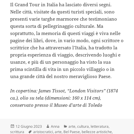
Il Grand Tour in Italia ha lasciato diversi segni.
Nelle città, visitate da questi turisti speciali, sono
presenti varie targhe marmoree che testimoniano
questa sorta di pellegrinaggio culturale. Ma
soprattutto, la memoria di questi viaggi è viva nelle
pagine dei libri, dove, in vario modo, ogni scrittore o
scrittrice che ha attraversato l’Italia, ha tradotto la
propria esperienza di viaggio, descrivendo luoghi e
usanze, e più di un personaggio ha visto la sua
prima scintilla di vita in un piccolo villaggio o in
una grande città del nostro meraviglioso Paese.
In copertina: James Tissot, “London Visitors” (1874
ca.), olio su tela (dimensioni: 160 x 114 cm),
conservato presso il Museo d’arte di Toledo
Scritto
Autore
Categorie
12 Giugno 2023
Anna
arte
,
cultura
,
letteratura
,
il
Tag
scrittura
aristocratici
,
arte
,
Bel Paese
,
bellezze artistiche
,