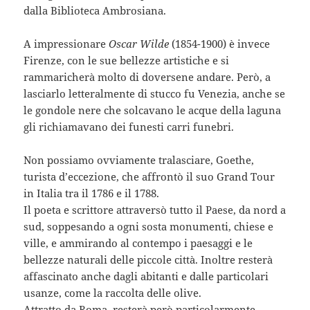
dalla Biblioteca Ambrosiana.
A impressionare
Oscar Wilde
(1854-1900) è invece
Firenze, con le sue bellezze artistiche e si
rammaricherà molto di doversene andare. Però, a
lasciarlo letteralmente di stucco fu Venezia, anche se
le gondole nere che solcavano le acque della laguna
gli richiamavano dei funesti carri funebri.
Non possiamo ovviamente tralasciare, Goethe,
turista d’eccezione, che affrontò il suo Grand Tour
in Italia tra il 1786 e il 1788.
Il poeta e scrittore attraversò tutto il Paese, da nord a
sud, soppesando a ogni sosta monumenti, chiese e
ville, e ammirando al contempo i paesaggi e le
bellezze naturali delle piccole città. Inoltre resterà
affascinato anche dagli abitanti e dalle particolari
usanze, come la raccolta delle olive.
Attratto da Roma, resterà però particolarmente