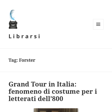
MENU
L i b r a r s i
E
WIDGET
Tag:
Forster
Grand Tour in Italia:
fenomeno di costume per i
letterati dell’800