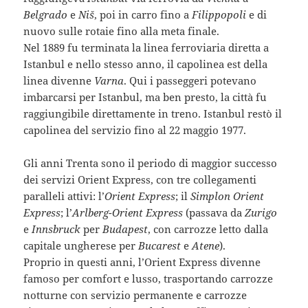
Belgrado
e
Niš
, poi in carro fino a
Filippopoli
e di
nuovo sulle rotaie fino alla meta finale.
Nel 1889 fu terminata la linea ferroviaria diretta a
Istanbul e nello stesso anno, il capolinea est della
linea divenne
Varna
. Qui i passeggeri potevano
imbarcarsi per Istanbul, ma ben presto, la città fu
raggiungibile direttamente in treno. Istanbul restò il
capolinea del servizio fino al 22 maggio 1977.
Gli anni Trenta sono il periodo di maggior successo
dei servizi Orient Express, con tre collegamenti
paralleli attivi: l’
Orient Express
; il
Simplon Orient
Express
; l’
Arlberg-Orient Express
(passava da
Zurigo
e
Innsbruck
per
Budapest
, con carrozze letto dalla
capitale ungherese per
Bucarest
e
Atene
).
Proprio in questi anni, l’Orient Express divenne
famoso per comfort e lusso, trasportando carrozze
notturne con servizio permanente e carrozze