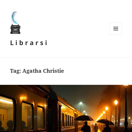
MENU
L i b r a r s i
E
WIDGET
Tag:
Agatha Christie