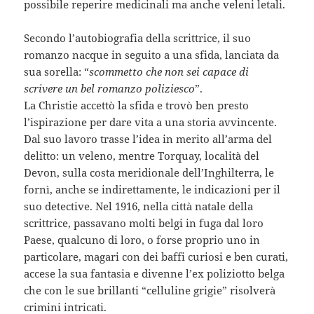
possibile reperire medicinali ma anche veleni letali.
Secondo l’autobiografia della scrittrice, il suo
romanzo nacque in seguito a una sfida, lanciata da
sua sorella: “
scommetto che non sei capace di
scrivere un bel romanzo poliziesco
”.
La Christie accettò la sfida e trovò ben presto
l’ispirazione per dare vita a una storia avvincente.
Dal suo lavoro trasse l’idea in merito all’arma del
delitto: un veleno, mentre Torquay, località del
Devon, sulla costa meridionale dell’Inghilterra, le
fornì, anche se indirettamente, le indicazioni per il
suo detective. Nel 1916, nella città natale della
scrittrice, passavano molti belgi in fuga dal loro
Paese, qualcuno di loro, o forse proprio uno in
particolare, magari con dei baffi curiosi e ben curati,
accese la sua fantasia e divenne l’ex poliziotto belga
che con le sue brillanti “celluline grigie” risolverà
crimini intricati.