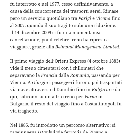
fu interrotto e nel 1977, cessò definitivamente, a
causa della concorrenza dei trasporti aerei. Rimase
però un servizio quotidiano tra
Parigi
e
Vienna
fino
al 2007, quando il suo tragitto subì una riduzione.
Il 14 dicembre 2009 ci fu una momentanea
cancellazione, poi il celebre treno ha ripreso a
viaggiare, grazie alla
Belmond Management Limited
.
Il primo viaggio dell’Orient Express (4 ottobre 1883)
vide il treno cimentarsi con i chilometri che
separavano la
Francia
dalla
Romania
, passando per
Vienna. A
Giurgiu
i passeggeri furono poi trasportati
via nave attraverso il Danubio fino in
Bulgaria
e da
qui, salirono su un altro treno per
Varna
in
Bulgaria, il resto del viaggio fino a Costantinopoli fu
via traghetto.
Nel 1885, fu introdotto un percorso alternativo: si
raggiungeva
Istanbul
via ferrovia da
Vienna
a