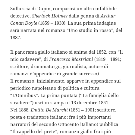
Sulla scia di Dupin, comparirà un altro infallibile
detective,
Sherlock Holmes
dalla penna di
Arthur
Conan Doyle
(1859 – 1930). La sua prima indagine
sarà narrata nel romanzo “Uno studio in rosso”, del
1887.
Il panorama giallo italiano si anima dal 1852, con “Il
mio cadavere”, di
Francesco Mastrian
i
(1819 – 1891;
scrittore, drammaturgo, giornalista; autore di
romanzi d’appendice di grande successo).
Il romanzo, inizialmente, apparve in appendice sul
periodico napoletano di politica e cultura
“L’Omnibus”. La prima puntata (‘’La famiglia dello
stradiere’’) uscì in stampa il 13 dicembre 1851.
Nel 1888,
Emilio De Marchi
(1851 – 1901; scrittore,
poeta e traduttore italiano; fra i più importanti
narratori del secondo Ottocento italiano) pubblica
“Il cappello del prete”, romanzo giallo fra i più