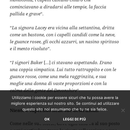
cominciavano a diradarsi alle tempie, la faccia
pallida e grave
“.
“
La signora Lacey era vicina alla settantina, dritta
come un bastone, con i capelli candidi come la neve,
le guance rosee, gli occhi azzurri, un nasino spiritoso
e il mento risoluto
“.
“
I signori Baker
[…]
ci stavano aspettando. Erano
una coppia simpatica. Lui tutto rattrappito e con le
guance rosse, come una mela raggrinzita, e sua
moglie una donna di vaste proporzioni e con la
calma della gente del Devonshire
“.
Utilizziamo i cookie per essere sicuri che tu possa avere la
migliore esperienza sul nostro sito. Se continui ad utilizzare
questo sito noi assumiamo che tu ne sia felice.
Niente è superfluo nelle sue descrizioni.
OK
LEGGI DI PIÙ
Come nelle sue storie, dove ogni cosa va al suo posto