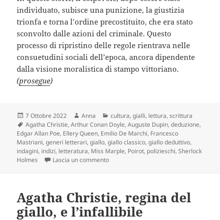
individuato, subisce una punizione, la giustizia
trionfa e torna l’ordine precostituito, che era stato
sconvolto dalle azioni del criminale. Questo
processo di ripristino delle regole rientrava nelle
consuetudini sociali dell’epoca, ancora dipendente
dalla visione moralistica di stampo vittoriano.
(
prosegue
)
Scritto
Autore
Categorie
7 Ottobre 2022
Anna
cultura
,
gialli
,
lettura
,
scrittura
il
Tag
Agatha Christie
,
Arthur Conan Doyle
,
Auguste Dupin
,
deduzione
,
Edgar Allan Poe
,
Ellery Queen
,
Emilio De Marchi
,
Francesco
Mastriani
,
generi letterari
,
giallo
,
giallo classico
,
giallo deduttivo
,
indagini
,
indizi
,
letteratura
,
Miss Marple
,
Poirot
,
polizieschi
,
Sherlock
su Giallo: storia di un genere letterario
Holmes
Lascia un commento
Agatha Christie, regina del
giallo, e l’infallibile