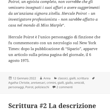
Poirot, un egoista completo, non vorrebbe che gli
venissero insegnati i suoi affari o avere suggerimenti
da un’anziana signora zitella. Hercule Poirot – un
investigatore professionista – non sarebbe affatto a
casa nel mondo di Miss Marple
“.
Hercule Poirot è l’unico personaggio di finzione che
fu commemorato con un necrologio sul New York
Times: dopo la pubblicazione di “Sipario”, apparve
un articolo sulla prima pagina del giornale, il 6
agosto 1975.
Scritto
Autore
Categorie
Tag
12 Gennaio 2022
Anna
classici
,
gialli
,
scrittura
il
Agatha Christie
,
annivesari
,
crimini
,
gialli
,
giallo
,
omicidi
,
su Agatha Christie, regina de
personaggi
,
Poirot
,
polizieschi
2 commenti
Scrittura #2 La descrizione