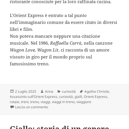
ristorante conosciute per la loro raffinata cucina.
L’Orient Express è entrato a tal punto
nell’immaginario comune da essere citato in diversi
libri e film.
Non poteva mancare neppure una citazione
musicale. Nel 1986,
Raffaella Carrà
, nella canzone
Wagon Love, Wagon Lit
, ci racconta di un amore
vissuto in giro per il mondo proprio sul
famosissimo treno.
Scritto
Autore
Categorie
Tag
2 Luglio 2025
Anna
curiosità
Agatha Christie
,
il
Assassinio sull’Orient Express
,
curiosità
,
gialli
,
Orient Express
,
rotaie
,
treni
,
treno
,
viaggi
,
viaggi in treno
,
viaggiare
su Sì, viaggiare, ma sull’Orient Express
Lascia un commento
Giallo: storia di un genere