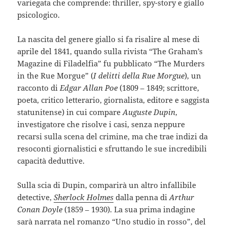
variegata che comprende: thriller, spy-story e giallo
psicologico.
La nascita del genere giallo si fa risalire al mese di
aprile del 1841, quando sulla rivista “The Graham’s
Magazine di Filadelfia” fu pubblicato “The Murders
in the Rue Morgue” (
I delitti della Rue Morgue
), un
racconto di
Edgar Allan Poe
(1809 – 1849; scrittore,
poeta, critico letterario, giornalista, editore e saggista
statunitense) in cui compare
Auguste Dupin
,
investigatore che risolve i casi, senza neppure
recarsi sulla scena del crimine, ma che trae indizi da
resoconti giornalistici e sfruttando le sue incredibili
capacità deduttive.
Sulla scia di Dupin, comparirà un altro infallibile
detective,
Sherlock Holmes
dalla penna di
Arthur
Conan Doyle
(1859 – 1930). La sua prima indagine
sarà narrata nel romanzo “Uno studio in rosso”, del