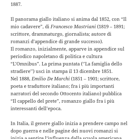
1887.
Il panorama giallo italiano si anima dal 1852, con “Il
mio cadavere”, di
Francesco Mastrian
i
(1819 – 1891;
scrittore, drammaturgo, giornalista; autore di
romanzi d’appendice di grande successo).
Il romanzo, inizialmente, apparve in appendice sul
periodico napoletano di politica e cultura
“L’Omnibus”. La prima puntata (‘’La famiglia dello
stradiere’’) uscì in stampa il 13 dicembre 1851.
Nel 1888,
Emilio De Marchi
(1851 – 1901; scrittore,
poeta e traduttore italiano; fra i più importanti
narratori del secondo Ottocento italiano) pubblica
“Il cappello del prete”, romanzo giallo fra i più
interessanti dell’epoca.
In Italia, il genere giallo inizia a prendere campo nel
dopo guerra e nelle pagine dei nuovi romanzi si
inizia a sentire l’influenza dalla scuola americana