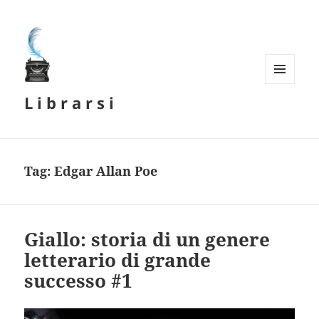
MENU
L i b r a r s i
E
WIDGET
Tag:
Edgar Allan Poe
Giallo: storia di un genere
letterario di grande
successo #1