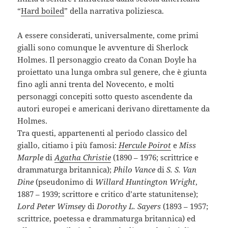
“
Hard boiled
” della narrativa poliziesca.
A essere considerati, universalmente, come primi
gialli sono comunque le avventure di Sherlock
Holmes. Il personaggio creato da Conan Doyle ha
proiettato una lunga ombra sul genere, che è giunta
fino agli anni trenta del Novecento, e molti
personaggi concepiti sotto questo ascendente da
autori europei e americani derivano direttamente da
Holmes.
Tra questi, appartenenti al periodo classico del
giallo, citiamo i più famosi:
Hercule Poirot
e
Miss
Marple
di
Agatha Christie
(1890 – 1976; scrittrice e
drammaturga britannica);
Philo Vance
di
S. S. Van
Dine
(pseudonimo di
Willard Huntington Wright
,
1887 – 1939; scrittore e critico d’arte statunitense);
Lord Peter Wimsey
di
Dorothy L. Sayers
(1893 – 1957;
scrittrice, poetessa e drammaturga britannica) ed