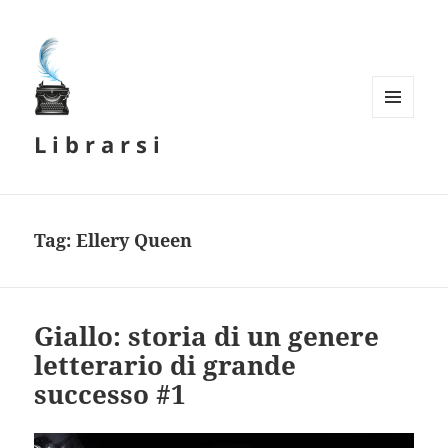
MENU
L i b r a r s i
E
WIDGET
Tag:
Ellery Queen
Giallo: storia di un genere
letterario di grande
successo #1