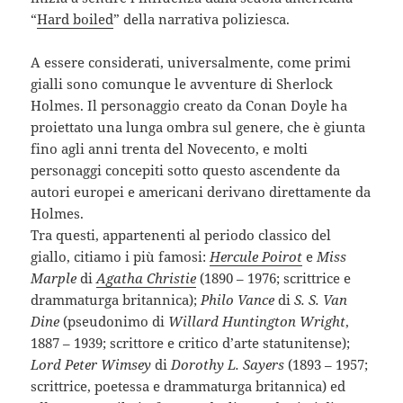
“
Hard boiled
” della narrativa poliziesca.
A essere considerati, universalmente, come primi
gialli sono comunque le avventure di Sherlock
Holmes. Il personaggio creato da Conan Doyle ha
proiettato una lunga ombra sul genere, che è giunta
fino agli anni trenta del Novecento, e molti
personaggi concepiti sotto questo ascendente da
autori europei e americani derivano direttamente da
Holmes.
Tra questi, appartenenti al periodo classico del
giallo, citiamo i più famosi:
Hercule Poirot
e
Miss
Marple
di
Agatha Christie
(1890 – 1976; scrittrice e
drammaturga britannica);
Philo Vance
di
S. S. Van
Dine
(pseudonimo di
Willard Huntington Wright
,
1887 – 1939; scrittore e critico d’arte statunitense);
Lord Peter Wimsey
di
Dorothy L. Sayers
(1893 – 1957;
scrittrice, poetessa e drammaturga britannica) ed