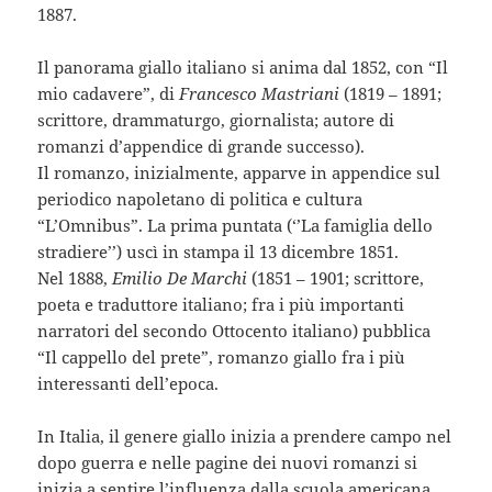
1887.
Il panorama giallo italiano si anima dal 1852, con “Il
mio cadavere”, di
Francesco Mastrian
i
(1819 – 1891;
scrittore, drammaturgo, giornalista; autore di
romanzi d’appendice di grande successo).
Il romanzo, inizialmente, apparve in appendice sul
periodico napoletano di politica e cultura
“L’Omnibus”. La prima puntata (‘’La famiglia dello
stradiere’’) uscì in stampa il 13 dicembre 1851.
Nel 1888,
Emilio De Marchi
(1851 – 1901; scrittore,
poeta e traduttore italiano; fra i più importanti
narratori del secondo Ottocento italiano) pubblica
“Il cappello del prete”, romanzo giallo fra i più
interessanti dell’epoca.
In Italia, il genere giallo inizia a prendere campo nel
dopo guerra e nelle pagine dei nuovi romanzi si
inizia a sentire l’influenza dalla scuola americana