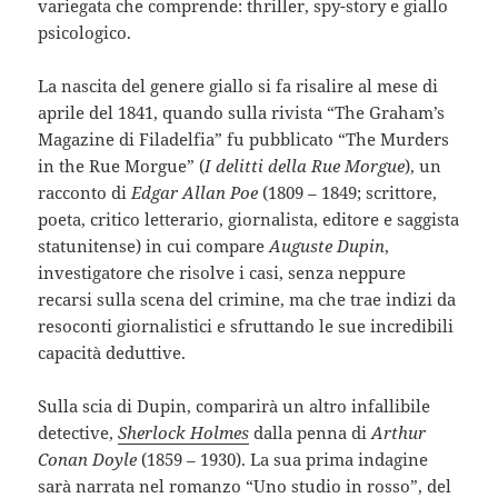
variegata che comprende: thriller, spy-story e giallo
psicologico.
La nascita del genere giallo si fa risalire al mese di
aprile del 1841, quando sulla rivista “The Graham’s
Magazine di Filadelfia” fu pubblicato “The Murders
in the Rue Morgue” (
I delitti della Rue Morgue
), un
racconto di
Edgar Allan Poe
(1809 – 1849; scrittore,
poeta, critico letterario, giornalista, editore e saggista
statunitense) in cui compare
Auguste Dupin
,
investigatore che risolve i casi, senza neppure
recarsi sulla scena del crimine, ma che trae indizi da
resoconti giornalistici e sfruttando le sue incredibili
capacità deduttive.
Sulla scia di Dupin, comparirà un altro infallibile
detective,
Sherlock Holmes
dalla penna di
Arthur
Conan Doyle
(1859 – 1930). La sua prima indagine
sarà narrata nel romanzo “Uno studio in rosso”, del