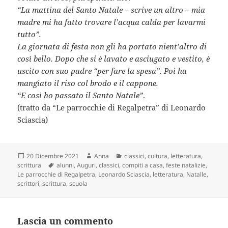
“La mattina del Santo Natale – scrive un altro – mia
madre mi ha fatto trovare l’acqua calda per lavarmi
tutto”.
La giornata di festa non gli ha portato nient’altro di
così bello. Dopo che si è lavato e asciugato e vestito, è
uscito con suo padre “per fare la spesa”. Poi ha
mangiato il riso col brodo e il cappone.
“E così ho passato il Santo Natale”
.
(tratto da “Le parrocchie di Regalpetra” di Leonardo
Sciascia)
Scritto
Autore
Categorie
20 Dicembre 2021
Anna
classici
,
cultura
,
letteratura
,
il
Tag
scrittura
alunni
,
Auguri
,
classici
,
compiti a casa
,
feste natalizie
,
Le parrocchie di Regalpetra
,
Leonardo Sciascia
,
letteratura
,
Natalle
,
scrittori
,
scrittura
,
scuola
Lascia un commento