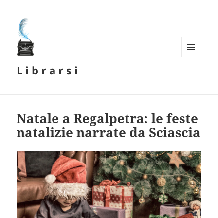
MENU
L i b r a r s i
E
WIDGET
Natale a Regalpetra: le feste
natalizie narrate da Sciascia