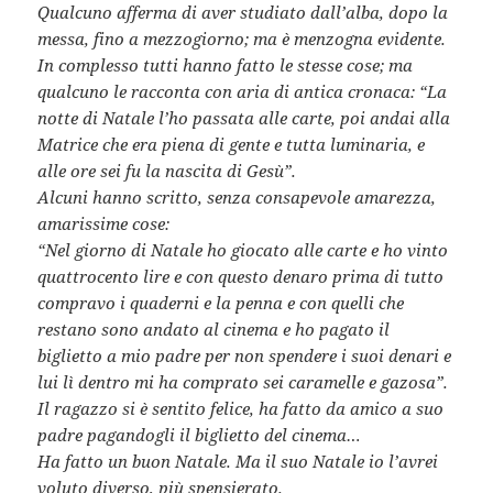
Qualcuno afferma di aver studiato dall’alba, dopo la
messa, fino a mezzogiorno; ma è menzogna evidente.
In complesso tutti hanno fatto le stesse cose; ma
qualcuno le racconta con aria di antica cronaca: “La
notte di Natale l’ho passata alle carte, poi andai alla
Matrice che era piena di gente e tutta luminaria, e
alle ore sei fu la nascita di Gesù”.
Alcuni hanno scritto, senza consapevole amarezza,
amarissime cose:
“Nel giorno di Natale ho giocato alle carte e ho vinto
quattrocento lire e con questo denaro prima di tutto
compravo i quaderni e la penna e con quelli che
restano sono andato al cinema e ho pagato il
biglietto a mio padre per non spendere i suoi denari e
lui lì dentro mi ha comprato sei caramelle e gazosa”.
Il ragazzo si è sentito felice, ha fatto da amico a suo
padre pagandogli il biglietto del cinema…
Ha fatto un buon Natale. Ma il suo Natale io l’avrei
voluto diverso, più spensierato.