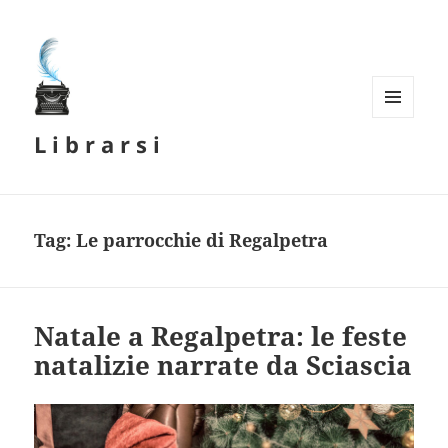
MENU
L i b r a r s i
E
WIDGET
Tag:
Le parrocchie di Regalpetra
Natale a Regalpetra: le feste
natalizie narrate da Sciascia