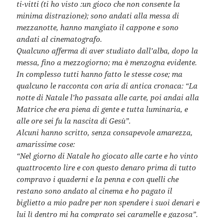
ti-vitti (ti ho visto :un gioco che non consente la
minima distrazione); sono andati alla messa di
mezzanotte, hanno mangiato il cappone e sono
andati al cinematografo.
Qualcuno afferma di aver studiato dall’alba, dopo la
messa, fino a mezzogiorno; ma è menzogna evidente.
In complesso tutti hanno fatto le stesse cose; ma
qualcuno le racconta con aria di antica cronaca: “La
notte di Natale l’ho passata alle carte, poi andai alla
Matrice che era piena di gente e tutta luminaria, e
alle ore sei fu la nascita di Gesù”.
Alcuni hanno scritto, senza consapevole amarezza,
amarissime cose:
“Nel giorno di Natale ho giocato alle carte e ho vinto
quattrocento lire e con questo denaro prima di tutto
compravo i quaderni e la penna e con quelli che
restano sono andato al cinema e ho pagato il
biglietto a mio padre per non spendere i suoi denari e
lui lì dentro mi ha comprato sei caramelle e gazosa”.