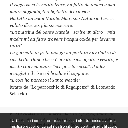
Il ragazzo si è sentito felice, ha fatto da amico a suo
padre pagandogli il biglietto del cinema…
Ha fatto un buon Natale. Ma il suo Natale io l’avrei
voluto diverso, più spensierato.
“La mattina del Santo Natale – scrive un altro – mia
madre mi ha fatto trovare l’acqua calda per lavarmi
tutto”.
La giornata di festa non gli ha portato nient’altro di
così bello. Dopo che si è lavato e asciugato e vestito, è
uscito con suo padre “per fare la spesa”. Poi ha
mangiato il riso col brodo e il cappone.
“E così ho passato il Santo Natale”
.
(tratto da “Le parrocchie di Regalpetra” di Leonardo
Sciascia)
Scritto
Autore
Categorie
20 Dicembre 2021
Anna
classici
,
cultura
,
letteratura
,
il
Tag
scrittura
alunni
,
Auguri
,
classici
,
compiti a casa
,
feste natalizie
,
Utilizziamo i cookie per essere sicuri che tu possa avere la
Le parrocchie di Regalpetra
,
Leonardo Sciascia
,
letteratura
,
Natalle
,
migliore esperienza sul nostro sito. Se continui ad utilizzare