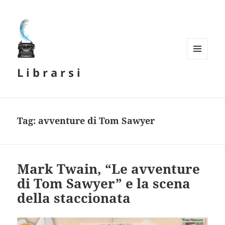
MENU
L i b r a r s i
E
WIDGET
Tag:
avventure di Tom Sawyer
Mark Twain, “Le avventure
di Tom Sawyer” e la scena
della staccionata