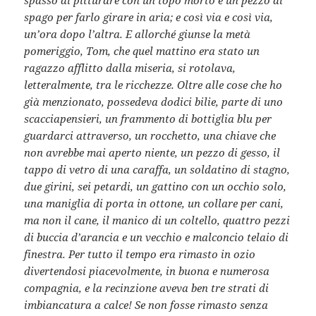
spago per farlo girare in aria; e così via e così via,
un’ora dopo l’altra. E allorché giunse la metà
pomeriggio, Tom, che quel mattino era stato un
ragazzo afflitto dalla miseria, si rotolava,
letteralmente, tra le ricchezze. Oltre alle cose che ho
già menzionato, possedeva dodici bilie, parte di uno
scacciapensieri, un frammento di bottiglia blu per
guardarci attraverso, un rocchetto, una chiave che
non avrebbe mai aperto niente, un pezzo di gesso, il
tappo di vetro di una caraffa, un soldatino di stagno,
due girini, sei petardi, un gattino con un occhio solo,
una maniglia di porta in ottone, un collare per cani,
ma non il cane, il manico di un coltello, quattro pezzi
di buccia d’arancia e un vecchio e malconcio telaio di
finestra. Per tutto il tempo era rimasto in ozio
divertendosi piacevolmente, in buona e numerosa
compagnia, e la recinzione aveva ben tre strati di
imbiancatura a calce! Se non fosse rimasto senza