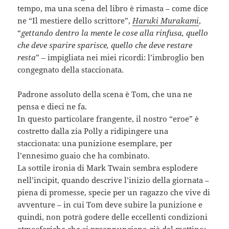
tempo, ma una scena del libro è rimasta – come dice
ne “Il mestiere dello scrittore”,
Haruki Murakami
,
“
gettando dentro la mente le cose alla rinfusa, quello
che deve sparire sparisce, quello che deve restare
resta
” – impigliata nei miei ricordi: l’imbroglio ben
congegnato della staccionata.
Padrone assoluto della scena è Tom, che una ne
pensa e dieci ne fa.
In questo particolare frangente, il nostro “eroe” è
costretto dalla zia Polly a ridipingere una
staccionata: una punizione esemplare, per
l’ennesimo guaio che ha combinato.
La sottile ironia di Mark Twain sembra esplodere
nell’incipit, quando descrive l’inizio della giornata –
piena di promesse, specie per un ragazzo che vive di
avventure – in cui Tom deve subire la punizione e
quindi, non potrà godere delle eccellenti condizioni
atmosferiche che si preannunciano già dal mattino: