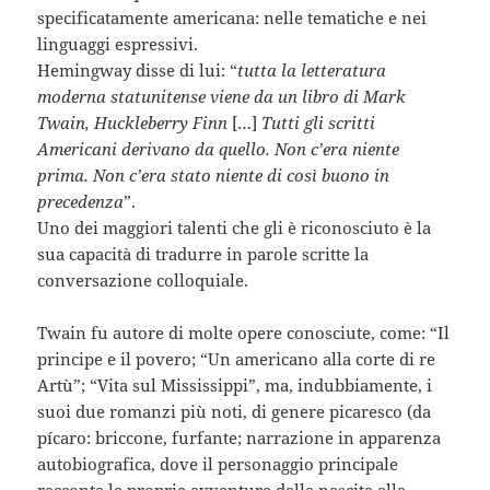
specificatamente americana: nelle tematiche e nei
linguaggi espressivi.
Hemingway disse di lui: “
tutta la letteratura
moderna statunitense viene da un libro di Mark
Twain, Huckleberry Finn
[…]
Tutti gli scritti
Americani derivano da quello. Non c’era niente
prima. Non c’era stato niente di così buono in
precedenza
”.
Uno dei maggiori talenti che gli è riconosciuto è la
sua capacità di tradurre in parole scritte la
conversazione colloquiale.
Twain fu autore di molte opere conosciute, come: “Il
principe e il povero; “Un americano alla corte di re
Artù”; “Vita sul Mississippi”, ma, indubbiamente, i
suoi due romanzi più noti, di genere picaresco (da
pícaro: briccone, furfante; narrazione in apparenza
autobiografica, dove il personaggio principale
racconta le proprie avventure dalla nascita alla