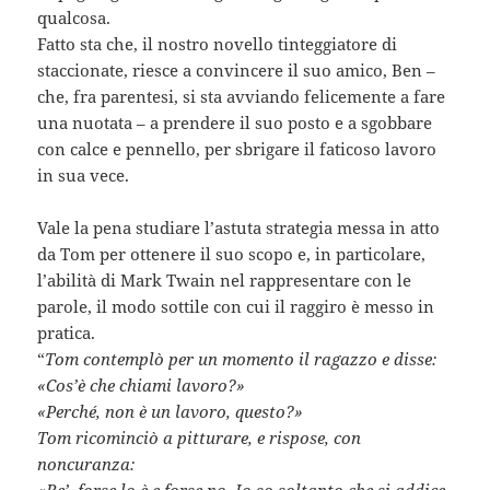
qualcosa.
Fatto sta che, il nostro novello tinteggiatore di
staccionate, riesce a convincere il suo amico, Ben –
che, fra parentesi, si sta avviando felicemente a fare
una nuotata – a prendere il suo posto e a sgobbare
con calce e pennello, per sbrigare il faticoso lavoro
in sua vece.
Vale la pena studiare l’astuta strategia messa in atto
da Tom per ottenere il suo scopo e, in particolare,
l’abilità di Mark Twain nel rappresentare con le
parole, il modo sottile con cui il raggiro è messo in
pratica.
“
Tom contemplò per un momento il ragazzo e disse:
«Cos’è che chiami lavoro?»
«Perché, non è un lavoro, questo?»
Tom ricominciò a pitturare, e rispose, con
noncuranza:
«Be’, forse lo è e forse no. Io so soltanto che si addice