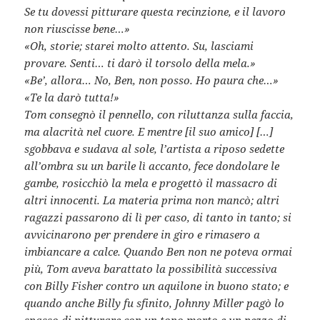
Se tu dovessi pitturare questa recinzione, e il lavoro
non riuscisse bene…»
«Oh, storie; starei molto attento. Su, lasciami
provare. Senti… ti darò il torsolo della mela.»
«Be’, allora… No, Ben, non posso. Ho paura che…»
«Te la darò tutta!»
Tom consegnò il pennello, con riluttanza sulla faccia,
ma alacrità nel cuore. E mentre [il suo amico] […]
sgobbava e sudava al sole, l’artista a riposo sedette
all’ombra su un barile lì accanto, fece dondolare le
gambe, rosicchiò la mela e progettò il massacro di
altri innocenti. La materia prima non mancò; altri
ragazzi passarono di lì per caso, di tanto in tanto; si
avvicinarono per prendere in giro e rimasero a
imbiancare a calce. Quando Ben non ne poteva ormai
più, Tom aveva barattato la possibilità successiva
con Billy Fisher contro un aquilone in buono stato; e
quando anche Billy fu sfinito, Johnny Miller pagò lo
spasso di pitturare con un topo morto e un pezzo di