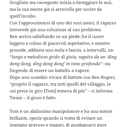
Svogliato ma rassegnato inizia a tinteggiare le assi,
ma la sua mente già si arrovella per uscire da
quell’incubo.
Con l’approssimarsi di uno dei suoi amici, il ragazzo
intravede già una soluzione al suo problema.
Ben arriva saltellando su un piede; ha il cuore
leggero e colmo di piacevoli aspettative, e mentre
procede, addenta una mela e lancia, a intervalli, un
“
lungo e melodioso grido di gioia, seguito da un ‘ding
dong dong, ding dong dong’ in tono profondo
”: sta
fingendo di essere un battello a vapore.
Dopo uno scambio vivace di battute con Ben Rogers,
“proprio il ragazzo, tra tutti quelli del villaggio, le
cui prese in giro [Tom] temeva di più” – ci informa
Twain – il gioco è fatto.
Tom è un abilissimo manipolatore e ha una mente
brillante, specie quando si tratta di evitare un
impegno gravoso e magari, di guadagnarci pure