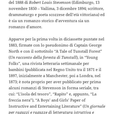
del 1888 di
Robert Louis Stevenson
(Edimburgo, 13
novembre 1850 – Vailima, 3 dicembre 1894; scrittore,
drammaturgo e poeta scozzese dell’età vittoriana) ed
è sia un romanzo storico d’avventura sia un
romanzo d’amore.
Apparve per la prima volta in diciassette puntate nel
1883, firmate con lo pseudonimo di Captain George
North e con il sottotitolo “A Tale of Tunstall Forest”
(
Un racconto della foresta di Tunstall
), in “Young
Folks”, una rivista letteraria settimanale per
bambini (pubblicata nel Regno Unito tra il 1871 e il
1897, inizialmente a Manchester, poi a Londra, nel
1873; è nota proprio per aver pubblicato per prima
alcuni romanzi di Stevenson in forma seriale, tra
cui: “L’isola del tesoro”, “Rapito” e, appunto, “La
freccia nera”), “A Boys’ and Girls’ Paper of
Instructive and Entertaining Literature” (
Un giornale
per ragazzi e ragazze di letteratura istruttiva e