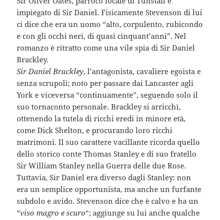
Sir Oliver Oates, parroco locale di Tunstall e
impiegato di Sir Daniel. Fisicamente Stevenson di lui
ci dice che era un uomo “alto, corpulento, rubicondo
e con gli occhi neri, di quasi cinquant’anni”. Nel
romanzo è ritratto come una vile spia di Sir Daniel
Brackley.
Sir Daniel Brackley
, l’antagonista, cavaliere egoista e
senza scrupoli; noto per passare dai Lancaster agli
York e viceversa “continuamente”, seguendo solo il
suo tornaconto personale. Brackley si arricchì,
ottenendo la tutela di ricchi eredi in minore età,
come Dick Shelton, e procurando loro ricchi
matrimoni. Il suo carattere vacillante ricorda quello
dello storico conte Thomas Stanley e di suo fratello
Sir William Stanley nella Guerra delle due Rose.
Tuttavia, Sir Daniel era diverso dagli Stanley: non
era un semplice opportunista, ma anche un furfante
subdolo e avido. Stevenson dice che è calvo e ha un
“
viso magro e scuro
“; aggiunge su lui anche qualche