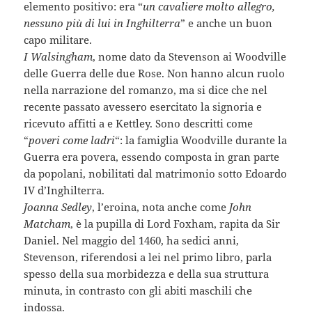
elemento positivo: era “
un cavaliere molto allegro,
nessuno più di lui in Inghilterra
” e anche un buon
capo militare.
I Walsingham
, nome dato da Stevenson ai Woodville
delle Guerra delle due Rose. Non hanno alcun ruolo
nella narrazione del romanzo, ma si dice che nel
recente passato avessero esercitato la signoria e
ricevuto affitti a e Kettley. Sono descritti come
“
poveri come ladri
“: la famiglia Woodville durante la
Guerra era povera, essendo composta in gran parte
da popolani, nobilitati dal matrimonio sotto Edoardo
IV d’Inghilterra.
Joanna Sedley
, l’eroina, nota anche come
John
Matcham
, è la pupilla di Lord Foxham, rapita da Sir
Daniel. Nel maggio del 1460, ha sedici anni,
Stevenson, riferendosi a lei nel primo libro, parla
spesso della sua morbidezza e della sua struttura
minuta, in contrasto con gli abiti maschili che
indossa.