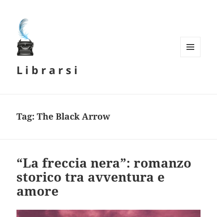
MENU
L i b r a r s i
E
WIDGET
Tag:
The Black Arrow
“La freccia nera”: romanzo
storico tra avventura e
amore