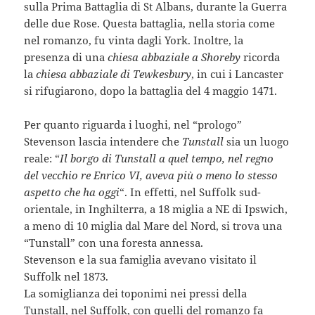
sulla Prima Battaglia di St Albans, durante la Guerra
delle due Rose. Questa battaglia, nella storia come
nel romanzo, fu vinta dagli York. Inoltre, la
presenza di una
chiesa abbaziale a Shoreby
ricorda
la
chiesa abbaziale di Tewkesbury
, in cui i Lancaster
si rifugiarono, dopo la battaglia del 4 maggio 1471.
Per quanto riguarda i luoghi, nel “prologo”
Stevenson lascia intendere che
Tunstall
sia un luogo
reale: “
Il borgo di Tunstall a quel tempo, nel regno
del vecchio re Enrico VI, aveva più o meno lo stesso
aspetto che ha oggi
“. In effetti, nel Suffolk sud-
orientale, in Inghilterra, a 18 miglia a NE di Ipswich,
a meno di 10 miglia dal Mare del Nord, si trova una
“Tunstall” con una foresta annessa.
Stevenson e la sua famiglia avevano visitato il
Suffolk nel 1873.
La somiglianza dei toponimi nei pressi della
Tunstall, nel Suffolk, con quelli del romanzo fa