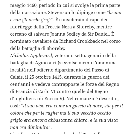
maggio 1460, periodo in cui si svolge la prima parte
della narrazione. Stevenson lo dipinge come “
bruno
e con gli occhi grigi
“. È considerato il capo dei
fuorilegge della Freccia Nera a Shoreby, mentre
cercano di salvare Joanna Sedley da Sir Daniel. È
nominato cavaliere da Richard Crookback nel corso
della battaglia di Shoreby.
Nicholas Appleyard
, veterano settuagenario della
battaglia di Agincourt (si svolse vicino l’omonima
località nell’odierno dipartimento del Passo di
Calais, il 25 ottobre 1415, durante la guerra dei
cent’anni e vedeva contrapposte le forze del Regno
di Francia di Carlo VI contro quelle del Regno
d’Inghilterra di Enrico V). Nel romanzo è descritto,
così: “
il suo viso era come un guscio di noce, sia per il
colore che per le rughe; ma il suo vecchio occhio
grigio era ancora abbastanza chiaro, e la sua vista
non era diminuita
“.