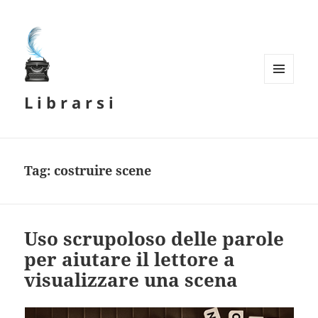
MENU
L i b r a r s i
E
WIDGET
Tag:
costruire scene
Uso scrupoloso delle parole
per aiutare il lettore a
visualizzare una scena