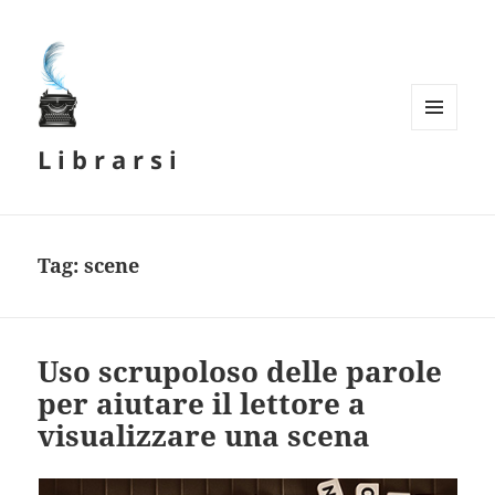
MENU
L i b r a r s i
E
WIDGET
Tag:
scene
Uso scrupoloso delle parole
per aiutare il lettore a
visualizzare una scena