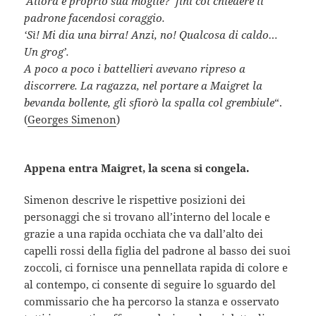
‘Allora è proprio sua moglie?’ finì col chiedere il
padrone facendosi coraggio.
‘Sì! Mi dia una birra! Anzi, no! Qualcosa di caldo…
Un grog’.
A poco a poco i battellieri avevano ripreso a
discorrere. La ragazza, nel portare a Maigret la
bevanda bollente, gli sfiorò la spalla col grembiule
“.
(
Georges Simenon
)
Appena entra Maigret, la scena si congela.
Simenon descrive le rispettive posizioni dei
personaggi che si trovano all’interno del locale e
grazie a una rapida occhiata che va dall’alto dei
capelli rossi della figlia del padrone al basso dei suoi
zoccoli, ci fornisce una pennellata rapida di colore e
al contempo, ci consente di seguire lo sguardo del
commissario che ha percorso la stanza e osservato