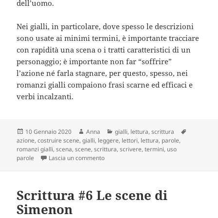
dell’uomo.
Nei gialli, in particolare, dove spesso le descrizioni
sono usate ai minimi termini, è importante tracciare
con rapidità una scena o i tratti caratteristici di un
personaggio; è importante non far “soffrire”
l’azione né farla stagnare, per questo, spesso, nei
romanzi gialli compaiono frasi scarne ed efficaci e
verbi incalzanti.
Scritto
Autore
Categorie
Tag
10 Gennaio 2020
Anna
gialli
,
lettura
,
scrittura
il
azione
,
costruire scene
,
gialli
,
leggere
,
lettori
,
lettura
,
parole
,
romanzi gialli
,
scena
,
scene
,
scrittura
,
scrivere
,
termini
,
uso
su Uso scrupoloso delle parole per aiutare
parole
Lascia un commento
Scrittura #6 Le scene di
Simenon