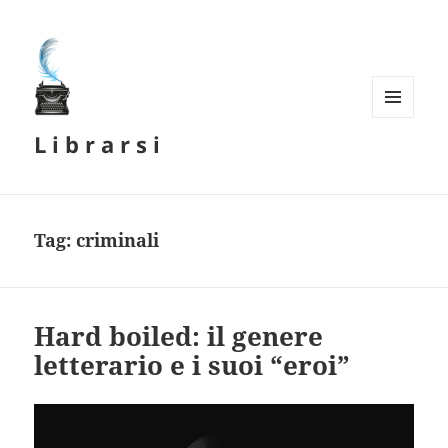
MENU
L i b r a r s i
E
WIDGET
Tag:
criminali
Hard boiled: il genere
letterario e i suoi “eroi”