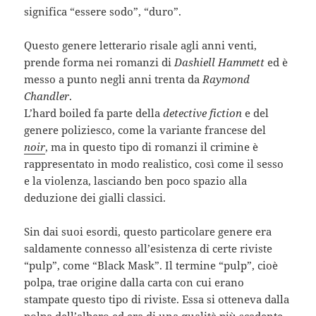
significa “essere sodo”, “duro”.
Questo genere letterario risale agli anni venti,
prende forma nei romanzi di
Dashiell Hammett
ed è
messo a punto negli anni trenta da
Raymond
Chandler
.
L’hard boiled fa parte della
detective fiction
e del
genere poliziesco, come la variante francese del
noir
, ma in questo tipo di romanzi il crimine è
rappresentato in modo realistico, così come il sesso
e la violenza, lasciando ben poco spazio alla
deduzione dei gialli classici.
Sin dai suoi esordi, questo particolare genere era
saldamente connesso all’esistenza di certe riviste
“pulp”, come “Black Mask”. Il termine “pulp”, cioè
polpa, trae origine dalla carta con cui erano
stampate questo tipo di riviste. Essa si otteneva dalla
polpa dell’albero ed era di una qualità più scadente