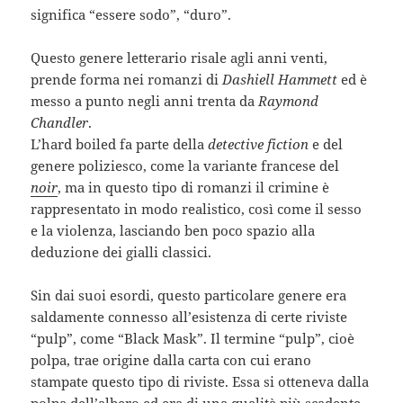
significa “essere sodo”, “duro”.
Questo genere letterario risale agli anni venti,
prende forma nei romanzi di
Dashiell Hammett
ed è
messo a punto negli anni trenta da
Raymond
Chandler
.
L’hard boiled fa parte della
detective fiction
e del
genere poliziesco, come la variante francese del
noir
, ma in questo tipo di romanzi il crimine è
rappresentato in modo realistico, così come il sesso
e la violenza, lasciando ben poco spazio alla
deduzione dei gialli classici.
Sin dai suoi esordi, questo particolare genere era
saldamente connesso all’esistenza di certe riviste
“pulp”, come “Black Mask”. Il termine “pulp”, cioè
polpa, trae origine dalla carta con cui erano
stampate questo tipo di riviste. Essa si otteneva dalla
polpa dell’albero ed era di una qualità più scadente