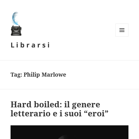
MENU
L i b r a r s i
E
WIDGET
Tag:
Philip Marlowe
Hard boiled: il genere
letterario e i suoi “eroi”