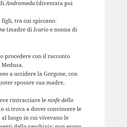
 di
Andromeda
(diventata poi
igli, tra cui spiccano:
ne
(madre di
Icario
e nonna di
mo procedere con il racconto
di Medusa.
erseo a uccidere la Gorgone, con
r poter sposare sua madre,
eve rintracciare le
ninfe dello
sto si trova a dover convincere le
 al luogo in cui vivevano le
enti della vecchiaia; non erano