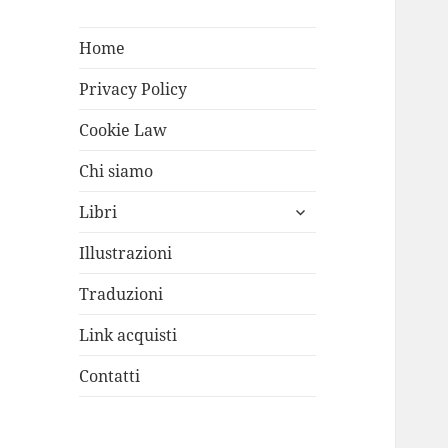
Home
Privacy Policy
Cookie Law
Chi siamo
apri
Libri
i
menù
Illustrazioni
child
Traduzioni
Link acquisti
Contatti