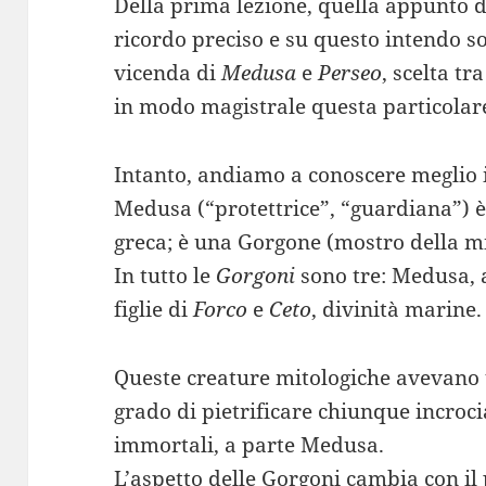
Della prima lezione, quella appunto d
ricordo preciso e su questo intendo s
vicenda di
Medusa
e
Perseo
, scelta tr
in modo magistrale questa particolare
Intanto, andiamo a conoscere meglio i
Medusa (“protettrice”, “guardiana”) è
greca; è una Gorgone (mostro della mi
In tutto le
Gorgoni
sono tre: Medusa,
figlie di
Forco
e
Ceto
, divinità marine.
Queste creature mitologiche avevano u
grado di pietrificare chiunque incroci
immortali, a parte Medusa.
L’aspetto delle Gorgoni cambia con il