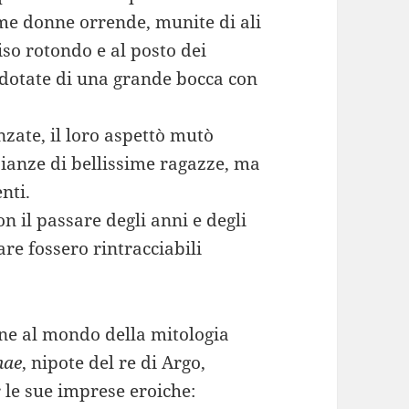
me donne orrende, munite di ali
so rotondo e al posto dei
 dotate di una grande bocca con
zate, il loro aspettò mutò
anze di bellissime ragazze, ma
nti.
n il passare degli anni e degli
re fossero rintracciabili
e al mondo della mitologia
nae
, nipote del re di Argo,
r le sue imprese eroiche: