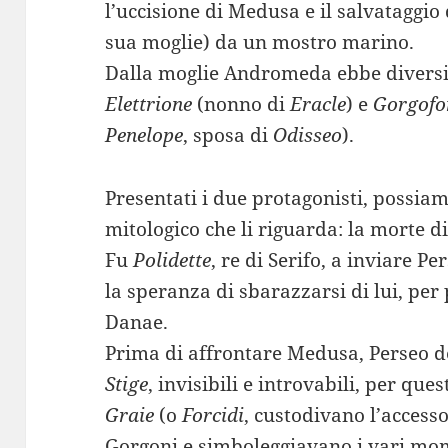
l’uccisione di Medusa e il salvataggio
sua moglie) da un mostro marino.
Dalla moglie Andromeda ebbe diversi f
Elettrione
(nonno di
Eracle
) e
Gorgofo
Penelope
, sposa di
Odisseo
).
Presentati i due protagonisti, possia
mitologico che li riguarda: la morte 
Fu
Polidette
, re di Serifo, a inviare P
la speranza di sbarazzarsi di lui, pe
Danae.
Prima di affrontare Medusa, Perseo d
Stige
, invisibili e introvabili, per que
Graie
(o
Forcidi
, custodivano l’accesso
Gorgoni e simboleggiavano i vari mom