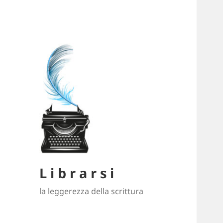
L i b r a r s i
la leggerezza della scrittura