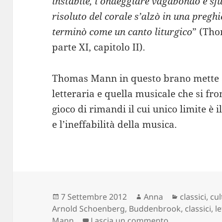
instabile, l’ondeggiare vagabondo e sfu
risoluto del corale s’alzò in una preghi
terminò come un canto liturgico
” (Th
parte XI, capitolo II).
Thomas Mann in questo brano mette a
letteraria e quella musicale che si fr
gioco di rimandi il cui unico limite è i
e l’ineffabilità della musica.
Scritto
Autore
Categorie
7 Settembre 2012
Anna
classici
,
cul
il
Arnold Schoenberg
,
Buddenbrook
,
classici
,
l
su I Buddenbr
Mann
Lascia un commento