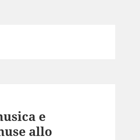
usica e
muse allo