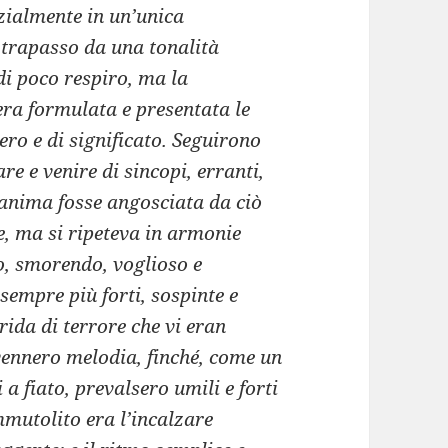
zialmente in un’unica
 trapasso da una tonalità
di poco respiro, ma la
era formulata e presentata le
ero e di significato. Seguirono
e e venire di sincopi, erranti,
’anima fosse angosciata da ciò
e, ma si ripeteva in armonie
, smorendo, voglioso e
sempre più forti, sospinte e
rida di terrore che vi eran
vennero melodia, finché, come un
a fiato, prevalsero umili e forti
mmutolito era l’incalzare