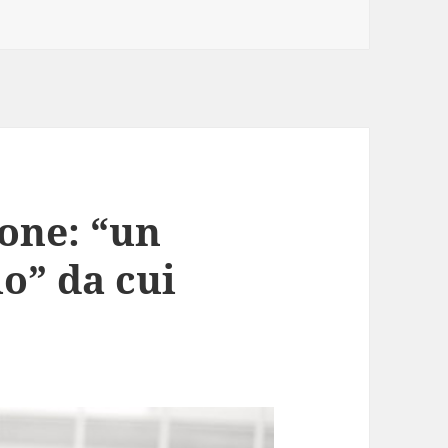
ione: “un
io” da cui