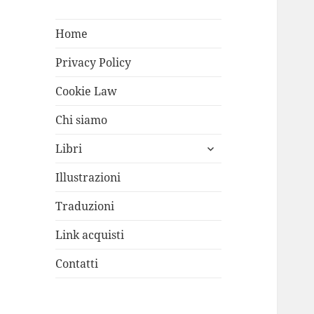
Home
Privacy Policy
Cookie Law
Chi siamo
apri
Libri
i
menù
Illustrazioni
child
Traduzioni
Link acquisti
Contatti