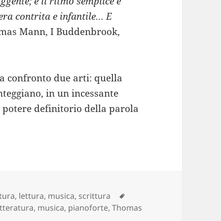
ggente; e il ritmo semplice e
era contrita e infantile… E
omas Mann, I Buddenbrook,
 confronto due arti: quella
onteggiano, in un incessante
l potere definitorio della parola
Tag
tura
,
lettura
,
musica
,
scrittura
etteratura
,
musica
,
pianoforte
,
Thomas
ook: musica e letteratura, due muse allo specchio