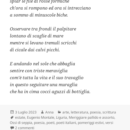
spiar le file di rosse formiche
ch’ora si rompono ed ora si intrecciano
a sommo di minuscole biche.
Osservare tra frondi il palpitare
lontano di scaglie di mare
mentre si levano tremuli scricchi
di cicale dai calvi picchi.
E andando nel sole che abbaglia
sentire con triste meraviglia
com’è tutta la vita e il suo travaglio
in questo seguitare una muraglia
che ha in cima cocci aguzzi di bottiglia.
Scritto
Autore
Categorie
3 Luglio 2023
Anna
arte
,
letteratura
,
poesia
,
scrittura
il
Tag
estate
,
Eugenio Montale
,
Liguria
,
Meriggiare pallido e assorto
,
Ossi di seppia
,
poesia
,
poeti
,
poeti italiani
,
pomeriggi estivi
,
versi
su L’estate in poesia: “Meriggiare pallido e assorto” di Mont
2 commenti