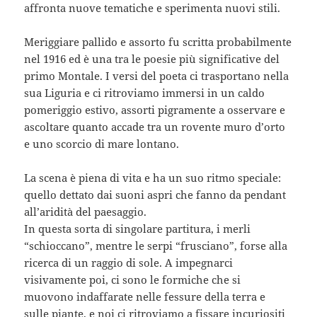
affronta nuove tematiche e sperimenta nuovi stili.
Meriggiare pallido e assorto fu scritta probabilmente
nel 1916 ed è una tra le poesie più significative del
primo Montale. I versi del poeta ci trasportano nella
sua Liguria e ci ritroviamo immersi in un caldo
pomeriggio estivo, assorti pigramente a osservare e
ascoltare quanto accade tra un rovente muro d’orto
e uno scorcio di mare lontano.
La scena è piena di vita e ha un suo ritmo speciale:
quello dettato dai suoni aspri che fanno da pendant
all’aridità del paesaggio.
In questa sorta di singolare partitura, i merli
“schioccano”, mentre le serpi “frusciano”, forse alla
ricerca di un raggio di sole. A impegnarci
visivamente poi, ci sono le formiche che si
muovono indaffarate nelle fessure della terra e
sulle piante, e noi ci ritroviamo a fissare incuriositi