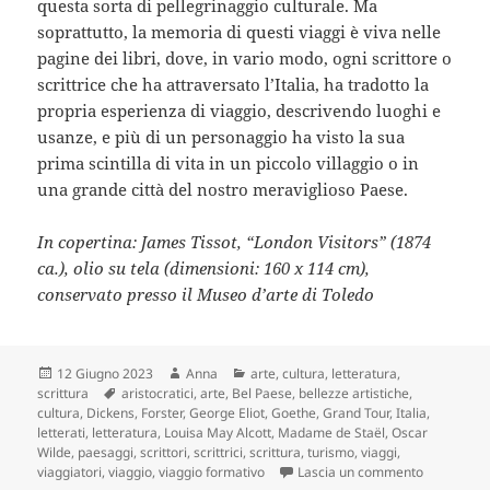
questa sorta di pellegrinaggio culturale. Ma
soprattutto, la memoria di questi viaggi è viva nelle
pagine dei libri, dove, in vario modo, ogni scrittore o
scrittrice che ha attraversato l’Italia, ha tradotto la
propria esperienza di viaggio, descrivendo luoghi e
usanze, e più di un personaggio ha visto la sua
prima scintilla di vita in un piccolo villaggio o in
una grande città del nostro meraviglioso Paese.
In copertina: James Tissot, “London Visitors” (1874
ca.), olio su tela (dimensioni: 160 x 114 cm),
conservato presso il Museo d’arte di Toledo
Scritto
Autore
Categorie
12 Giugno 2023
Anna
arte
,
cultura
,
letteratura
,
il
Tag
scrittura
aristocratici
,
arte
,
Bel Paese
,
bellezze artistiche
,
cultura
,
Dickens
,
Forster
,
George Eliot
,
Goethe
,
Grand Tour
,
Italia
,
letterati
,
letteratura
,
Louisa May Alcott
,
Madame de Staël
,
Oscar
Wilde
,
paesaggi
,
scrittori
,
scrittrici
,
scrittura
,
turismo
,
viaggi
,
su Grand To
viaggiatori
,
viaggio
,
viaggio formativo
Lascia un commento