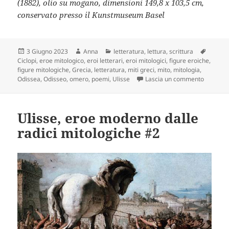
(1882), olio su mogano, dimensioni 149,8 x 103,5 cm,
conservato presso il Kunstmuseum Basel
Scritto
Autore
Categorie
Tag
3 Giugno 2023
Anna
letteratura
,
lettura
,
scrittura
il
Ciclopi
,
eroe mitologico
,
eroi letterari
,
eroi mitologici
,
figure eroiche
,
figure mitologiche
,
Grecia
,
letteratura
,
miti greci
,
mito
,
mitologia
,
su Uliss
Odissea
,
Odisseo
,
omero
,
poemi
,
Ulisse
Lascia un commento
Ulisse, eroe moderno dalle
radici mitologiche #2