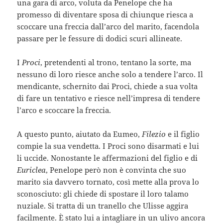
una gara di arco, voluta da Penelope che ha
promesso di diventare sposa di chiunque riesca a
scoccare una freccia dall’arco del marito, facendola
passare per le fessure di dodici scuri allineate.
I
Proci
, pretendenti al trono, tentano la sorte, ma
nessuno di loro riesce anche solo a tendere l’arco. Il
mendicante, schernito dai Proci, chiede a sua volta
di fare un tentativo e riesce nell’impresa di tendere
l’arco e scoccare la freccia.
A questo punto, aiutato da Eumeo,
Filezio
e il figlio
compie la sua vendetta. I Proci sono disarmati e lui
li uccide. Nonostante le affermazioni del figlio e di
Euriclea
, Penelope però non è convinta che suo
marito sia davvero tornato, così mette alla prova lo
sconosciuto: gli chiede di spostare il loro talamo
nuziale. Si tratta di un tranello che Ulisse aggira
facilmente. È stato lui a intagliare in un ulivo ancora