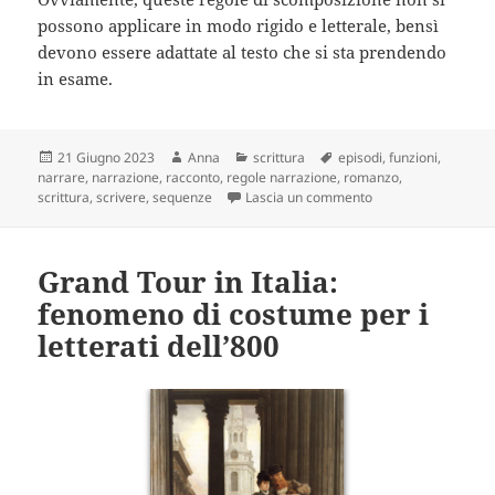
possono applicare in modo rigido e letterale, bensì
devono essere adattate al testo che si sta prendendo
in esame.
Scritto
Autore
Categorie
Tag
21 Giugno 2023
Anna
scrittura
episodi
,
funzioni
,
il
narrare
,
narrazione
,
racconto
,
regole narrazione
,
romanzo
,
su Il Romanzo, sequ
scrittura
,
scrivere
,
sequenze
Lascia un commento
Grand Tour in Italia:
fenomeno di costume per i
letterati dell’800