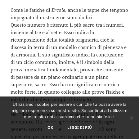
Come le fatiche di
Ercole
, anche le tappe che tengono
impegnato il nostro eroe sono dodici.
Questo numero è ritenuto il più sacro tra i numeri,
insieme al tre e al sette. Esso indica la
ricomposizione della totalità originaria, cioè la
discesa in terra di un modello cosmico di pienezza e
di armonia. Il suo significato indica la conclusione
di un ciclo compiuto, inoltre, è il simbolo della
prova iniziatica fondamentale, prova che consente
di passare da un piano ordinario a un piano
superiore, sacro. Esso ha un significato esoterico
molto forte, in quanto collegato alle prove fisiche e
mistiche che deve compire l’iniziato.
Utilizziamo i cookie per essere sicuri che tu possa avere la
migliore esperienza sul nostro sito. Se continui ad utilizzare
Nei “dodici episodi” in cui si struttura la sua
questo sito noi assumiamo che tu ne sia felice.
avventura, Ulisse incappa in situazioni di ogni
OK
LEGGI DI PIÙ
genere, accomunate però da due fattori. Ci sono
tappe che possono essere raggruppate tra quelle in