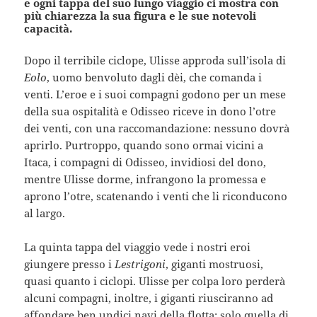
e ogni tappa del suo lungo viaggio ci mostra con
più chiarezza la sua figura e le sue notevoli
capacità.
Dopo il terribile ciclope, Ulisse approda sull’isola di
Eolo
, uomo benvoluto dagli dèi, che comanda i
venti. L’eroe e i suoi compagni godono per un mese
della sua ospitalità e Odisseo riceve in dono l’otre
dei venti, con una raccomandazione: nessuno dovrà
aprirlo. Purtroppo, quando sono ormai vicini a
Itaca, i compagni di Odisseo, invidiosi del dono,
mentre Ulisse dorme, infrangono la promessa e
aprono l’otre, scatenando i venti che li riconducono
al largo.
La quinta tappa del viaggio vede i nostri eroi
giungere presso i
Lestrigoni
, giganti mostruosi,
quasi quanto i ciclopi. Ulisse per colpa loro perderà
alcuni compagni, inoltre, i giganti riusciranno ad
affondare ben undici navi della flotta; solo quella di