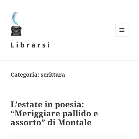
MENU
L i b r a r s i
E
WIDGET
Categoria:
scrittura
L’estate in poesia:
“Meriggiare pallido e
assorto” di Montale