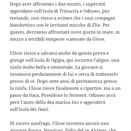
Dopo aver affrontato i due mostri, i superstiti
approdano sull’isola di Trinacria e Odisseo, pur
tentando, non riesce a evitare che i suoi compagni
banchettino con le invitanti mucche di
Elio
. Per
questo, dovranno affrontare nove giorni in mare, in
mezzo a terribili tempeste scatenate da
Giove
.
Ulisse riesce a salvarsi anche da questa prova e
giunge sull’isola di Ogigia, qui incontra Calipso, una
ninfa molto bella e immortale. La giovane si
innamora perdutamente di lui e cerca di trattenerlo
presso di sé. Dopo sette anni di permanenza presso
la ninfa, Ulisse riesce finalmente a ripartire, ma a un
passo da Itaca, Poseidone lo fermerà. Odisseo avrà
però l’aiuto della dea marina Ino e approderà
sull’isola dei
Feaci
.
Di nuovo naufrago, Ulisse incontra ancora una
giovane donna,
Nausicaa
, figlia del re
Alcìnoo
, che