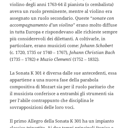
violino degli anni 1763-64 il pianista (o cembalista)
aveva un ruolo preminente, mentre al violino era
assegnato un ruolo secondario. Queste “
sonate con
accompagnamento d’un violino
” erano molto diffuse
in tutta Europa e rispondevano alle richieste sempre
più considerevoli dei dilettanti. A coltivarle, in
particolare, erano musicisti come:
Johann Schobert
(c. 1720, 1735 or 1740 – 1767),
Johann Christian Bach
(1735 – 1782) e
Muzio Clementi
(1752 – 1832).
La Sonata K 301 è diversa dalle sue antecedenti, essa
appartiene a una nuova fase della parabola
compositiva di Mozart sia per il ruolo paritario che
il musicista conferisce a entrambi gli strumenti sia
per l’abile contrappunto che disciplina le
sovrapposizioni delle loro voci.
Il primo Allegro della Sonata K 301 ha un impianto
classico tripartito. Ai due tempi principali (tonica e