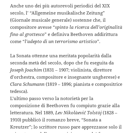
Anche uno dei più autorevoli periodici del XIX
secolo, l’ “Allgemeine musikalische Zeitung”
(Giornale musicale generale) sostenne che, il
compositore avesse “
spinto la ricerca dell’originalità
fino al grottesco
” e definiva Beethoven addirittura
come “
l’adepto di un terrorismo artistico
”.
La Sonata ottenne una meritata popolarità dalla
seconda metà del secolo, dopo che fu eseguita da
Joseph Joachim
(1831 – 1907; violinista, direttore
d’orchestra, compositore e insegnante ungherese) e
Clara Schumann
(1819 – 1896; pianista e compositrice
tedesca).
L’ultimo passo verso la notorietà per la
composizione di Beethoven fu compiuto grazie alla
letteratura. Nel 1889,
Lev Nikolàevič Tolstòj
(1828 –
1910) pubblicò il romanzo breve, “Sonata a
Kreutzer”; lo scrittore russo pare apprezzasse solo il