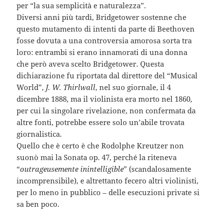
per “la sua semplicità e naturalezza”.
Diversi anni più tardi, Bridgetower sostenne che
questo mutamento di intenti da parte di Beethoven
fosse dovuta a una controversia amorosa sorta tra
loro: entrambi si erano innamorati di una donna
che però aveva scelto Bridgetower. Questa
dichiarazione fu riportata dal direttore del “Musical
World”,
J. W. Thirlwall
, nel suo giornale, il 4
dicembre 1888, ma il violinista era morto nel 1860,
per cui la singolare rivelazione, non confermata da
altre fonti, potrebbe essere solo un’abile trovata
giornalistica.
Quello che è certo è che Rodolphe Kreutzer non
suonò mai la Sonata op. 47, perché la riteneva
“
outrageusemente inintelligible
” (scandalosamente
incomprensibile), e altrettanto fecero altri violinisti,
per lo meno in pubblico – delle esecuzioni private si
sa ben poco.