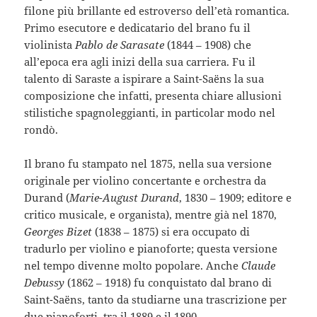
filone più brillante ed estroverso dell’età romantica.
Primo esecutore e dedicatario del brano fu il
violinista
Pablo de Sarasate
(1844 – 1908) che
all’epoca era agli inizi della sua carriera. Fu il
talento di Saraste a ispirare a Saint-Saëns la sua
composizione che infatti, presenta chiare allusioni
stilistiche spagnoleggianti, in particolar modo nel
rondò.
Il brano fu stampato nel 1875, nella sua versione
originale per violino concertante e orchestra da
Durand (
Marie-August Durand
, 1830 – 1909; editore e
critico musicale, e organista), mentre già nel 1870,
Georges Bizet
(1838 – 1875) si era occupato di
tradurlo per violino e pianoforte; questa versione
nel tempo divenne molto popolare. Anche
Claude
Debussy
(1862 – 1918) fu conquistato dal brano di
Saint-Saëns, tanto da studiarne una trascrizione per
due pianoforti, tra il 1889 e il 1890.