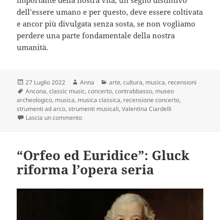
dell’essere umano e per questo, deve essere coltivata
e ancor più divulgata senza sosta, se non vogliamo
perdere una parte fondamentale della nostra
umanità.
Scritto
Autore
Categorie
27 Luglio 2022
Anna
arte
,
cultura
,
musica
,
recensioni
il
Tag
Ancona
,
classic music
,
concerto
,
contrabbasso
,
museo
archeologico
,
musica
,
musica classica
,
recensione concerto
,
strumenti ad arco
,
strumenti musicali
,
Valentina Ciardelli
su Valentina Ciardelli e il contrabbasso, questo sc
Lascia un commento
“Orfeo ed Euridice”: Gluck
riforma l’opera seria