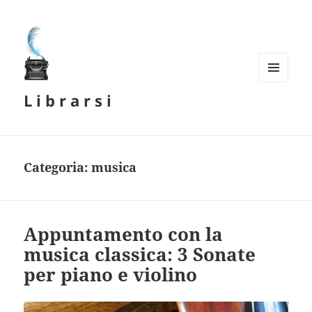
MENU
L i b r a r s i
E
WIDGET
Categoria:
musica
Appuntamento con la
musica classica: 3 Sonate
per piano e violino