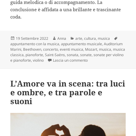
guida melodica o di accompagnamento. La
conclusione è affidata a una brillante e trascinante
coda.
Scritto
Autore
Categorie
Tag
19 Settembre 2022
Anna
arte
,
cultura
,
musica
il
appuntamento con la musica
,
appuntamento musicale
,
Auditorium
Marini
,
Beethoven
,
concerto
,
eventi musica
,
Mozart
,
musica
,
musica
classica
,
pianoforte
,
Saint-Saëns
,
sonata
,
sonate
,
sonate per violino
su Appuntamento con la music
e pianoforte
,
violino
Lascia un commento
L’Amore va in scena: tra luci
e ombre, e tra parole e
suoni