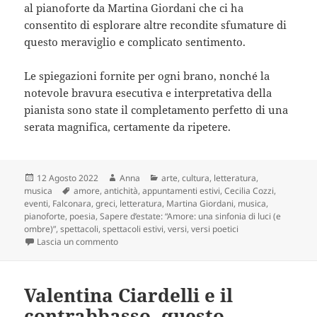
al pianoforte da Martina Giordani che ci ha
consentito di esplorare altre recondite sfumature di
questo meraviglio e complicato sentimento.
Le spiegazioni fornite per ogni brano, nonché la
notevole bravura esecutiva e interpretativa della
pianista sono state il completamento perfetto di una
serata magnifica, certamente da ripetere.
Scritto
Autore
Categorie
12 Agosto 2022
Anna
arte
,
cultura
,
letteratura
,
il
Tag
musica
amore
,
antichità
,
appuntamenti estivi
,
Cecilia Cozzi
,
eventi
,
Falconara
,
greci
,
letteratura
,
Martina Giordani
,
musica
,
pianoforte
,
poesia
,
Sapere d’estate: “Amore: una sinfonia di luci (e
ombre)”
,
spettacoli
,
spettacoli estivi
,
versi
,
versi poetici
su L’Amore va in scena: tra luci e ombre, e tra paro
Lascia un commento
Valentina Ciardelli e il
contrabbasso, questo