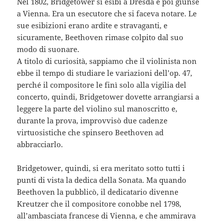
Nel 1802, Bridgetower si esibì a Dresda e poi giunse
a Vienna. Era un esecutore che si faceva notare. Le
sue esibizioni erano ardite e stravaganti, e
sicuramente, Beethoven rimase colpito dal suo
modo di suonare.
A titolo di curiosità, sappiamo che il violinista non
ebbe il tempo di studiare le variazioni dell’op. 47,
perché il compositore le finì solo alla vigilia del
concerto, quindi, Bridgetower dovette arrangiarsi a
leggere la parte del violino sul manoscritto e,
durante la prova, improvvisò due cadenze
virtuosistiche che spinsero Beethoven ad
abbracciarlo.
Bridgetower, quindi, si era meritato sotto tutti i
punti di vista la dedica della Sonata. Ma quando
Beethoven la pubblicò, il dedicatario divenne
Kreutzer che il compositore conobbe nel 1798,
all’ambasciata francese di Vienna, e che ammirava