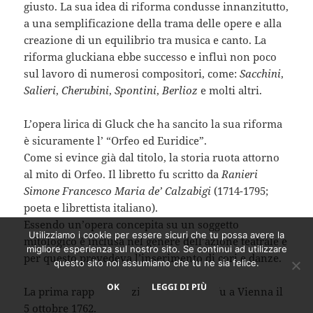
giusto. La sua idea di riforma condusse innanzitutto,
a una semplificazione della trama delle opere e alla
creazione di un equilibrio tra musica e canto. La
riforma gluckiana ebbe successo e influì non poco
sul lavoro di numerosi compositori, come:
Sacchini
,
Salieri
,
Cherubini
,
Spontini
,
Berlioz
e molti altri.
L’opera lirica di Gluck che ha sancito la sua riforma
è sicuramente l’ “Orfeo ed Euridice”.
Come si evince già dal titolo, la storia ruota attorno
al mito di Orfeo. Il libretto fu scritto da
Ranieri
Simone Francesco Maria de’ Calzabigi
(1714-1795;
poeta e librettista italiano).
Essendo un’opera concepita su un soggetto
Utilizziamo i cookie per essere sicuri che tu possa avere la
mitologico è inclusa nel genere dell’azione teatrale e
migliore esperienza sul nostro sito. Se continui ad utilizzare
per questo prevedeva l’inserimento di cori e danze.
questo sito noi assumiamo che tu ne sia felice.
OK
LEGGI DI PIÙ
La prima rappresentazione dell’opera fu a Vienna il
5 ottobre 1762.